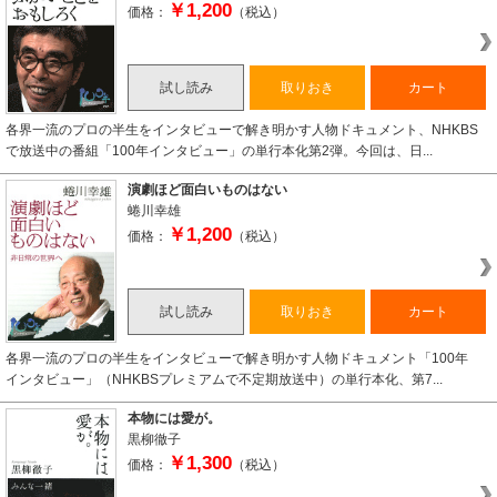
￥1,200
価格：
（税込）
試し読み
取りおき
カート
各界一流のプロの半生をインタビューで解き明かす人物ドキュメント、NHKBS
で放送中の番組「100年インタビュー」の単行本化第2弾。今回は、日...
演劇ほど面白いものはない
蜷川幸雄
￥1,200
価格：
（税込）
試し読み
取りおき
カート
各界一流のプロの半生をインタビューで解き明かす人物ドキュメント「100年
インタビュー」（NHKBSプレミアムで不定期放送中）の単行本化、第7...
本物には愛が。
黒柳徹子
￥1,300
価格：
（税込）