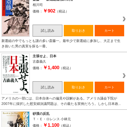
相川司
￥902
価格：
（税込）
試し読み
取りおき
カート
新選組の中でもっとも謎の多い斎藤一。最年少で新選組に参加し、大正まで生
き抜いた男の真実を探る一冊。
主張せよ、日本
古森義久
￥1,400
価格：
（税込）
試し読み
取りおき
カート
アメリカの一部には、日本自体への偏見や誤解がある。アメリカ議会下院が
2007年に採択した慰安婦決議問題は、その最たる実例だろう。しかし日本政...
砂漠の反乱
Ｔ・Ｅ・ロレンス
小林元
￥1,100
価格：
（税込）