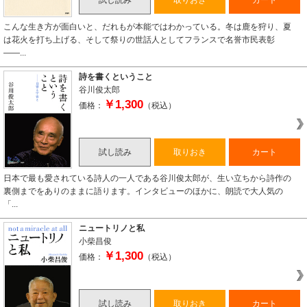
試し読み
取りおき
カート
こんな生き方が面白いと、だれもが本能ではわかっている。冬は鹿を狩り、夏
は花火を打ち上げる、そして祭りの世話人としてフランスで名誉市民表彰
――...
詩を書くということ
谷川俊太郎
￥1,300
価格：
（税込）
試し読み
取りおき
カート
日本で最も愛されている詩人の一人である谷川俊太郎が、生い立ちから詩作の
裏側までをありのままに語ります。インタビューのほかに、朗読で大人気の
「...
ニュートリノと私
小柴昌俊
￥1,300
価格：
（税込）
試し読み
取りおき
カート