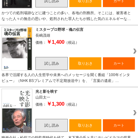
試し読み
取りおき
カート
かつての処刑場跡などに建つことの多い、各地の刑務所。そこには、被害者と
なった人々の無念の思いや、処刑された罪人たちが残した気のエネルギーな…
ミスタープロ野球・魂の伝言
長嶋茂雄
￥1,400
価格：
（税込）
試し読み
取りおき
カート
各界で活躍する人の人生哲学や未来へのメッセージを聞く番組「100年インタ
ビュー」（NHK BSプレミアムで不定期放送中）を、「言葉の遺産」…
光と影を映す
山田太一
￥1,300
価格：
（税込）
試し読み
取りおき
カート
映画会社・松竹での助監督時代を経て、木下惠介氏と共にテレビドラマの世界