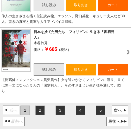
試し読み
取りおき
カート
偉人の生きざまを描く伝記読み物。エジソン、野口英世、キュリー夫人など30
人。驚きの真実と貴重な人生アドバイス満載。
日本を捨てた男たち フィリピンに生きる「困窮邦
人」
水谷竹秀
￥605
価格：
（税込）
試し読み
取りおき
カート
【開高健ノンフィクション賞受賞作】女を追いかけてフィリピンに渡り、果て
は無一文になった５人の「困窮邦人」。そのすさまじい生き様を通して、図
ら…
前へ
1
2
3
4
5
次へ
最初へ
最後へ