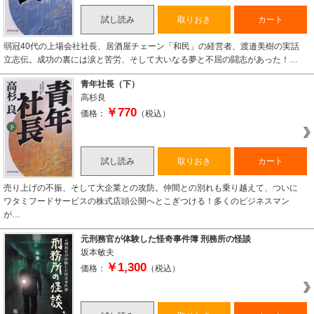
試し読み
取りおき
カート
弱冠40代の上場会社社長、居酒屋チェーン「和民」の経営者、渡邉美樹の実話
立志伝。成功の裏には涙と苦労、そして大いなる夢と不屈の闘志があった！…
青年社長（下）
高杉良
￥770
価格：
（税込）
試し読み
取りおき
カート
売り上げの不振、そして大企業との攻防。仲間との別れも乗り越えて、ついに
ワタミフードサービスの株式店頭公開へとこぎつける！多くのビジネスマン
が…
元刑務官が体験した怪奇事件簿 刑務所の怪談
坂本敏夫
￥1,300
価格：
（税込）