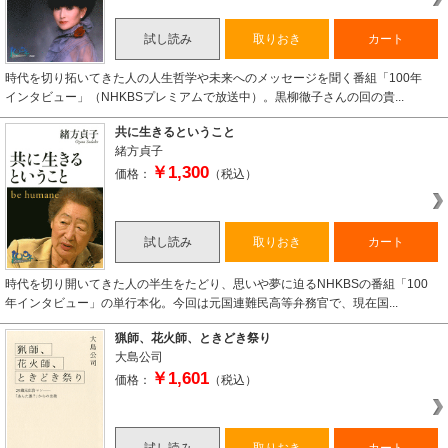
試し読み
取りおき
カート
時代を切り拓いてきた人の人生哲学や未来へのメッセージを聞く番組「100年
インタビュー」（NHKBSプレミアムで放送中）。黒柳徹子さんの回の貴...
共に生きるということ
緒方貞子
￥1,300
価格：
（税込）
試し読み
取りおき
カート
時代を切り開いてきた人の半生をたどり、思いや夢に迫るNHKBSの番組「100
年インタビュー」の単行本化。今回は元国連難民高等弁務官で、現在国...
猟師、花火師、ときどき祭り
大島公司
￥1,601
価格：
（税込）