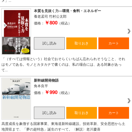
メ」...
本質を見抜く力―環境・食料・エネルギー
養老孟司
竹村公太郎
￥800
価格：
（税込）
試し読み
取りおき
カート
「（すべては情報という）社会でおそらくいちばん忘れられそうなこと、それ
はモノである。モノとカタカナで書くのは、私の場合には、ある対象があっ
て...
新幹線開発物語
角本良平
￥990
価格：
（税込）
試し読み
取りおき
カート
高度成長を象徴する国家事業、東海道新幹線建設。技術革新、安全思想から土
地買収まで、「夢の超特急」誕生のすべて。〈解説〉老川慶喜