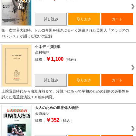
試し読み
取りおき
カート
第一次世界大戦時、トルコ帝国を揺さぶるべく派遣された英国人「アラビアの
ロレンス」が綴った戦いの記録
ケネディ演説集
高村暢児
￥1,100
価格：
（税込）
試し読み
取りおき
カート
上院議員時代から暗殺直前まで、冷戦下にあって平和のための戦略の必要性を
訴えた最重要演説１８編を網羅。
大人のための世界偉人物語
金原義明
￥352
価格：
（税込）