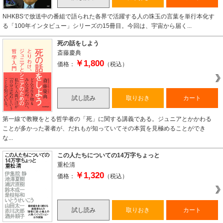
NHKBSで放送中の番組で語られた各界で活躍する人の珠玉の言葉を単行本化す
る「100年インタビュー」シリーズの15冊目。今回は、宇宙から届く...
死の話をしよう
斎藤慶典
￥1,800
価格：
（税込）
試し読み
取りおき
カート
第一線で教鞭をとる哲学者の「死」に関する講義である。ジュニアとかかわる
ことが多かった著者が、だれもが知っていてその本質を見極めることができ
な...
この人たちについての14万字ちょっと
重松清
￥1,320
価格：
（税込）
試し読み
取りおき
カート