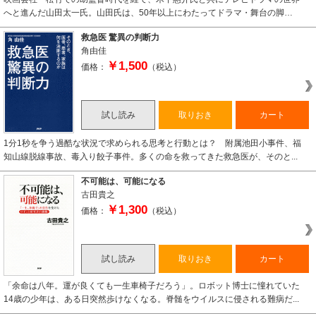
へと進んだ山田太一氏。山田氏は、50年以上にわたってドラマ・舞台の脚…
救急医 驚異の判断力
角由佳
￥1,500
価格：
（税込）
試し読み
取りおき
カート
1分1秒を争う過酷な状況で求められる思考と行動とは？ 附属池田小事件、福
知山線脱線事故、毒入り餃子事件。多くの命を救ってきた救急医が、そのと...
不可能は、可能になる
古田貴之
￥1,300
価格：
（税込）
試し読み
取りおき
カート
「余命は八年。運が良くても一生車椅子だろう」。ロボット博士に憧れていた
14歳の少年は、ある日突然歩けなくなる。脊髄をウイルスに侵される難病だ...