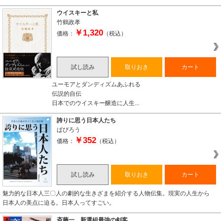
ウイスキーと私
竹鶴政孝
￥1,320
価格：
（税込）
試し読み
取りおき
カート
ユーモアとダンディズムあふれる
伝説的自伝
日本でのウイスキー醸造に人生...
誇りに思う日本人たち
ぱぴろう
￥352
価格：
（税込）
試し読み
取りおき
カート
魅力的な日本人三〇人の劇的な生きざまを紹介する人物伝集。現実の人生から
日本人の美点に迫る。日本人ってすごい。
斎藤一 新選組最強の剣客