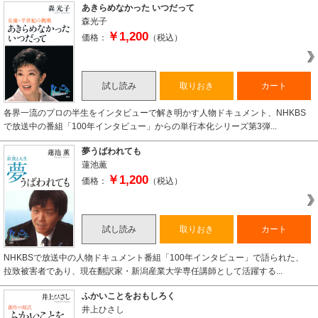
あきらめなかった いつだって
森光子
￥1,200
価格：
（税込）
試し読み
取りおき
カート
各界一流のプロの半生をインタビューで解き明かす人物ドキュメント、NHKBS
で放送中の番組「100年インタビュー」からの単行本化シリーズ第3弾...
夢うばわれても
蓮池薫
￥1,200
価格：
（税込）
試し読み
取りおき
カート
NHKBSで放送中の人物ドキュメント番組「100年インタビュー」で語られた、
拉致被害者であり、現在翻訳家・新潟産業大学専任講師として活躍する...
ふかいことをおもしろく
井上ひさし