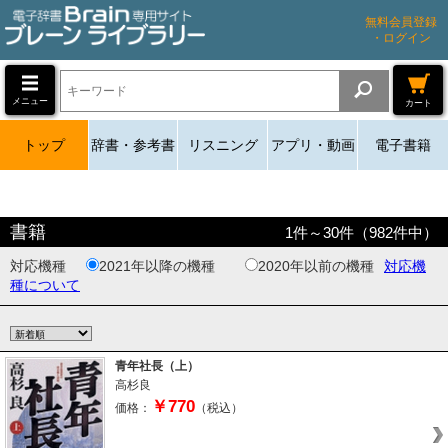
無料会員登録
・ログイン
メニュー
カート
トップ
辞書・参考書
リスニング
アプリ・動画
電子書籍
書籍
1
件～
30
件（
982
件中）
対応機種
2021年以降の機種
2020年以前の機種
対応機
種について
青年社長（上）
高杉良
￥770
価格：
（税込）