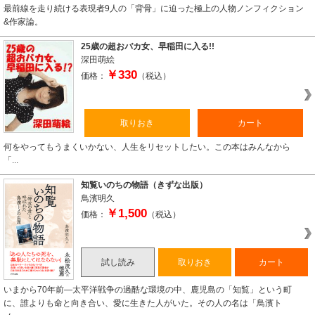
最前線を走り続ける表現者9人の「背骨」に迫った極上の人物ノンフィクション
&作家論。
25歳の超おバカ女、早稲田に入る!!
深田萌絵
￥330
価格：
（税込）
取りおき
カート
何をやってもうまくいかない、人生をリセットしたい。この本はみんなから
「...
知覧いのちの物語（きずな出版）
鳥濱明久
￥1,500
価格：
（税込）
試し読み
取りおき
カート
いまから70年前―太平洋戦争の過酷な環境の中、鹿児島の「知覧」という町
に、誰よりも命と向き合い、愛に生きた人がいた。その人の名は「鳥濱ト