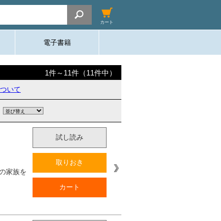
カート
電子書籍
1
件～
11
件（
11
件中）
ついて
試し読み
取りおき
の家族を
カート