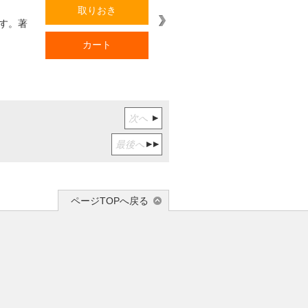
取りおき
す。著
カート
次へ
最後へ
ページTOPへ戻る