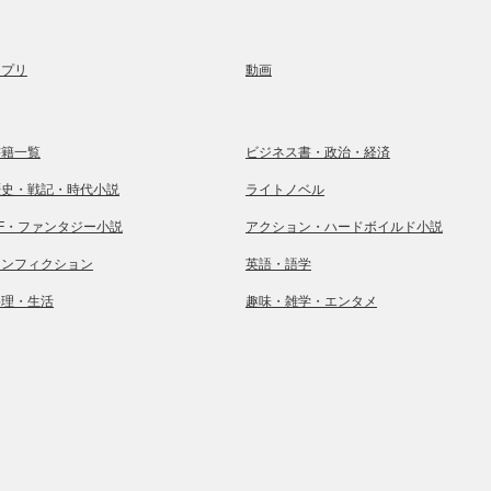
アプリ
動画
書籍一覧
ビジネス書・政治・経済
歴史・戦記・時代小説
ライトノベル
SF・ファンタジー小説
アクション・ハードボイルド小説
ノンフィクション
英語・語学
料理・生活
趣味・雑学・エンタメ