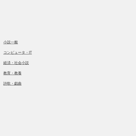
小説一般
コンピュータ・IT
経済・社会小説
教育・教養
詩歌・戯曲