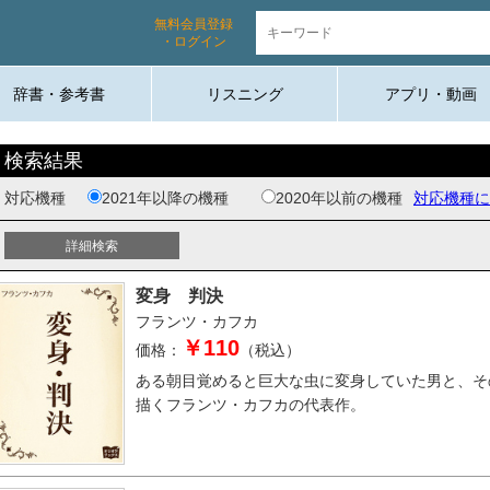
無料会員登録
・ログイン
辞書・参考書
リスニング
アプリ・動画
検索結果
対応機種
2021年以降の機種
2020年以前の機種
対応機種に
変身 判決
フランツ・カフカ
￥110
価格：
（税込）
ある朝目覚めると巨大な虫に変身していた男と、そ
描くフランツ・カフカの代表作。