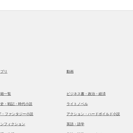
アプリ
動画
書籍一覧
ビジネス書・政治・経済
歴史・戦記・時代小説
ライトノベル
SF・ファンタジー小説
アクション・ハードボイルド小説
ノンフィクション
英語・語学