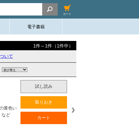
カート
電子書籍
1
件～
1
件（
1
件中）
ついて
試し読み
取りおき
の黄色い
』など
カート