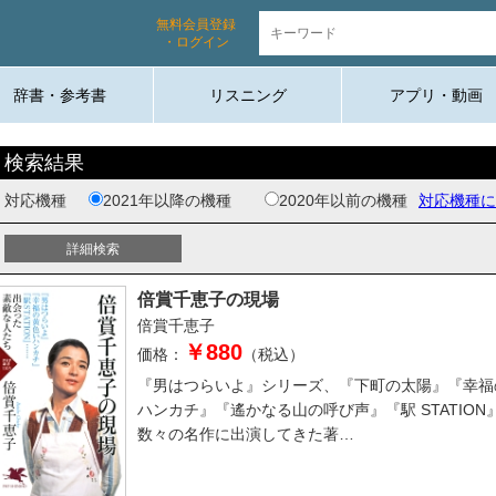
無料会員登録
・ログイン
辞書・参考書
リスニング
アプリ・動画
検索結果
対応機種
2021年以降の機種
2020年以前の機種
対応機種に
倍賞千恵子の現場
倍賞千恵子
￥880
価格：
（税込）
『男はつらいよ』シリーズ、『下町の太陽』『幸福
ハンカチ』『遙かなる山の呼び声』『駅 STATION
数々の名作に出演してきた著…