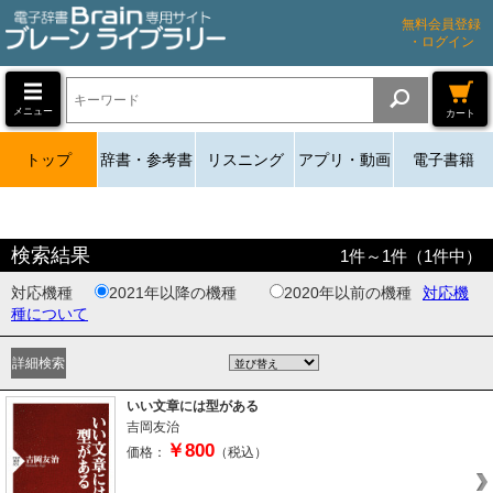
無料会員登録
・ログイン
メニュー
カート
トップ
辞書・参考書
リスニング
アプリ・動画
電子書籍
検索結果
1
件～
1
件（
1
件中）
対応機種
2021年以降の機種
2020年以前の機種
対応機
種について
いい文章には型がある
吉岡友治
￥800
価格：
（税込）