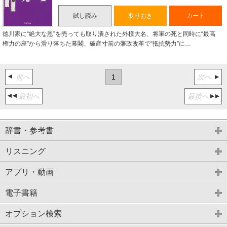
試し読み
取りおき
カート
徳川家に“絶大な恩”を売っても取り潰された外様大名、将軍の死と同時に“最高
権力の座”から滑り落ちた幕閣、破産寸前の藩政改革で“抵抗勢力”に…
前へ
1
次へ
最初へ
最後へ
辞書・参考書
リスニング
アプリ・動画
電子書籍
オプション検索