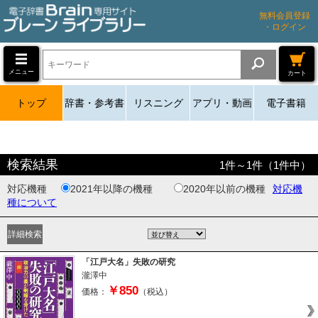
無料会員登録
・ログイン
メニュー
カート
トップ
辞書・参考書
リスニング
アプリ・動画
電子書籍
検索結果
1
件～
1
件（
1
件中）
対応機種
2021年以降の機種
2020年以前の機種
対応機
種について
「江戸大名」失敗の研究
瀧澤中
￥850
価格：
（税込）