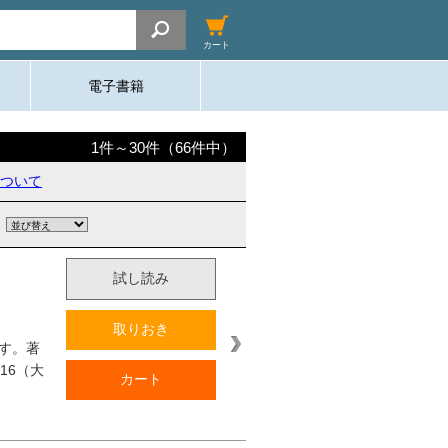
カート
電子書籍
1
件～
30
件（
66
件中）
ついて
試し読み
取りおき
す。著
16（大
カート