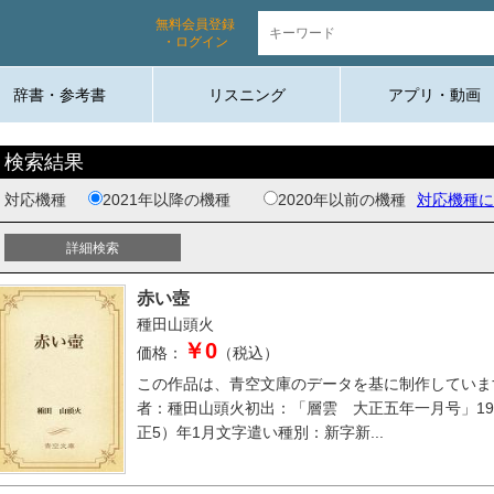
無料会員登録
・ログイン
辞書・参考書
リスニング
アプリ・動画
検索結果
対応機種
2021年以降の機種
2020年以前の機種
対応機種に
赤い壺
種田山頭火
￥0
価格：
（税込）
この作品は、青空文庫のデータを基に制作していま
者：種田山頭火初出：「層雲 大正五年一月号」19
正5）年1月文字遣い種別：新字新...