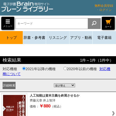
無料会員登録
・ログイン
メニュー
カート
トップ
辞書・参考書
リスニング
アプリ・動画
電子書籍
検索結果
1
件～
1
件（
1
件中）
対応機種
2021年以降の機種
2020年以前の機種
対応機
種について
人工知能は資本主義を終焉させるか
齊藤元章
井上智洋
￥880
価格：
（税込）