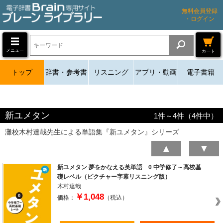
無料会員登録
・ログイン
メニュー
カート
トップ
辞書・参考書
リスニング
アプリ・動画
電子書籍
新ユメタン
1
件～
4
件（
4
件中）
灘校木村達哉先生による単語集『新ユメタン』シリーズ
▲
▼
新ユメタン 夢をかなえる英単語 0 中学修了～高校基
礎レベル（ピクチャー字幕リスニング版）
木村達哉
￥1,048
価格：
（税込）