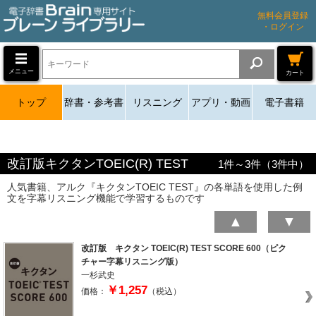
無料会員登録
・ログイン
メニュー
カート
トップ
辞書・参考書
リスニング
アプリ・動画
電子書籍
改訂版キクタンTOEIC(R) TEST
1
件～
3
件（
3
件中）
人気書籍、アルク『キクタンTOEIC TEST』の各単語を使用した例
文を字幕リスニング機能で学習するものです
▲
▼
改訂版 キクタン TOEIC(R) TEST SCORE 600（ピク
チャー字幕リスニング版）
一杉武史
￥1,257
価格：
（税込）