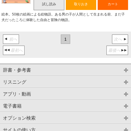
試し読み
取りおき
カート
絵本。50枚の絵画による絵物語。ある男の子が人間として生まれる前、まだ子
犬だったころに体験した自由と冒険の物語。
前へ
1
次へ
最初へ
最後へ
辞書・参考書
リスニング
アプリ・動画
電子書籍
オプション検索
サイトの使い方