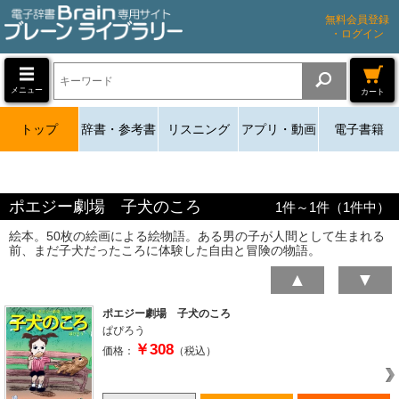
無料会員登録
・ログイン
メニュー
カート
トップ
辞書・参考書
リスニング
アプリ・動画
電子書籍
ポエジー劇場 子犬のころ
1
件～
1
件（
1
件中）
絵本。50枚の絵画による絵物語。ある男の子が人間として生まれる
前、まだ子犬だったころに体験した自由と冒険の物語。
▲
▼
ポエジー劇場 子犬のころ
ぱぴろう
￥308
価格：
（税込）