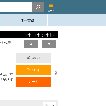
カート
電子書籍
1
件～
1
件（
1
件中）
後を代表
▲
▼
試し読み
取りおき
きた。本
「堀越捜
カート
次へ