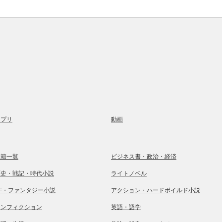
アプリ
動画
書籍一覧
ビジネス書・政治・経済
歴史・戦記・時代小説
ライトノベル
SF・ファンタジー小説
アクション・ハードボイルド小説
ノンフィクション
英語・語学