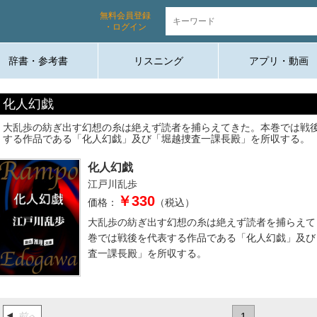
無料会員登録
・ログイン
辞書・参考書
リスニング
アプリ・動画
化人幻戯
大乱歩の紡ぎ出す幻想の糸は絶えず読者を捕らえてきた。本巻では戦
する作品である「化人幻戯」及び「堀越捜査一課長殿」を所収する。
化人幻戯
江戸川乱歩
￥330
価格：
（税込）
大乱歩の紡ぎ出す幻想の糸は絶えず読者を捕らえて
巻では戦後を代表する作品である「化人幻戯」及び
査一課長殿」を所収する。
前へ
1