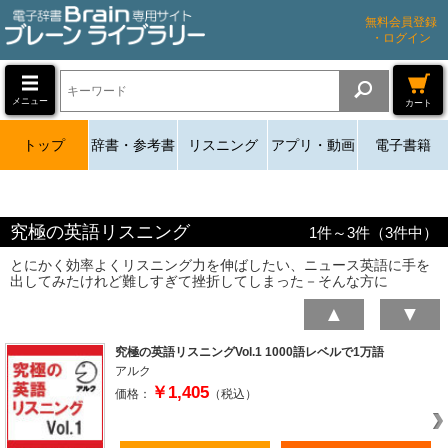
無料会員登録
・ログイン
メニュー
カート
トップ
辞書・参考書
リスニング
アプリ・動画
電子書籍
究極の英語リスニング
1
件～
3
件（
3
件中）
とにかく効率よくリスニング力を伸ばしたい、ニュース英語に手を
出してみたけれど難しすぎて挫折してしまった－そんな方に
▲
▼
究極の英語リスニングVol.1 1000語レベルで1万語
アルク
￥1,405
価格：
（税込）