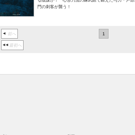
る陰謀が！ 心形刀流の練武館で鍛えた与力・戸部
門の刺客が襲う！
前へ
1
最初へ