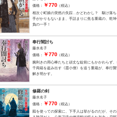
￥770
価格：
（税込）
相次ぐ町娘の突然の失踪…かどわかし？ 駆け落ち
手がかりもないまま、手詰まりに焦る重蔵の、乾坤
負の一手！
奉行闇討ち
藤水名子
￥770
価格：
（税込）
腕利きの用心棒たちと頑丈な錠前にもかかわらず、
千両箱を盗み出す《霞小僧》を追う重蔵が、奉行襲
解き明かす。
修羅の剣
藤水名子
￥770
価格：
（税込）
囮を使っての探索に、下手人は挙がるのだが、その