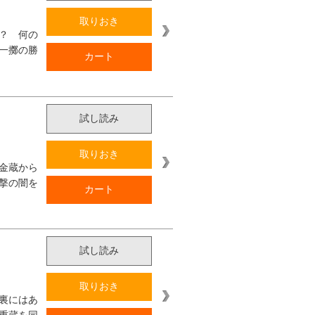
取りおき
？ 何の
一擲の勝
カート
試し読み
取りおき
金蔵から
撃の闇を
カート
試し読み
取りおき
裏にはあ