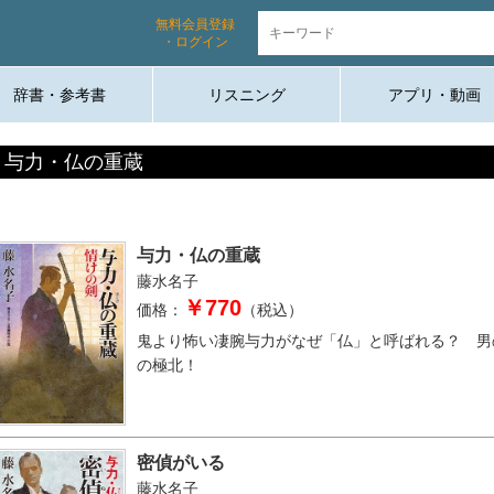
無料会員登録
・ログイン
辞書・参考書
リスニング
アプリ・動画
与力・仏の重蔵
与力・仏の重蔵
藤水名子
￥770
価格：
（税込）
鬼より怖い凄腕与力がなぜ「仏」と呼ばれる？ 男
の極北！
密偵がいる
藤水名子