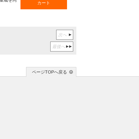
重蔵を同
カート
次へ
最後へ
ページTOPへ戻る