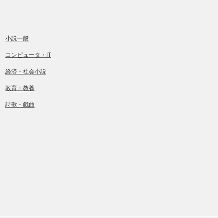
小説一般
コンピュータ・IT
経済・社会小説
教育・教養
詩歌・戯曲