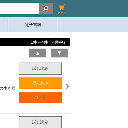
カート
電子書籍
1
件～
4
件（
4
件中）
▲
▼
試し読み
取りおき
の生き様
カート
試し読み