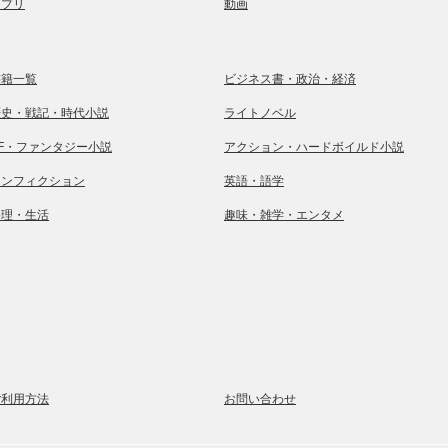
アプリ
動画
書籍一覧
ビジネス書・政治・経済
歴史・戦記・時代小説
ライトノベル
SF・ファンタジー小説
アクション・ハードボイルド小説
ノンフィクション
英語・語学
料理・生活
趣味・雑学・エンタメ
ご利用方法
お問い合わせ