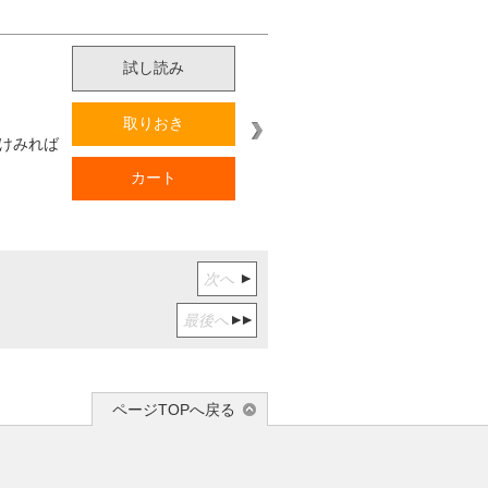
試し読み
取りおき
けみれば
カート
次へ
最後へ
ページTOPへ戻る