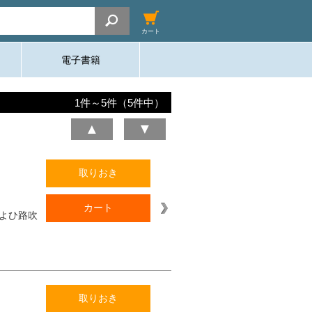
カート
電子書籍
1
件～
5
件（
5
件中）
▲
▼
取りおき
カート
よひ路吹
取りおき