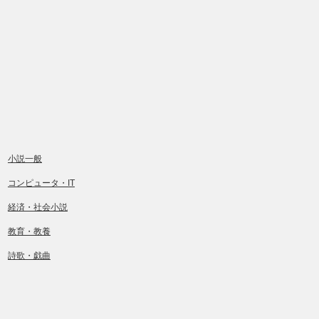
小説一般
コンピュータ・IT
経済・社会小説
教育・教養
詩歌・戯曲