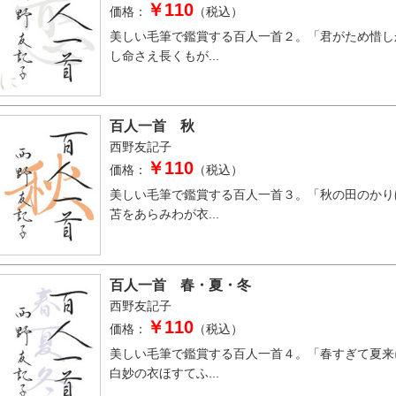
￥110
価格：
（税込）
美しい毛筆で鑑賞する百人一首２。「君がため惜し
し命さえ長くもが...
百人一首 秋
西野友記子
￥110
価格：
（税込）
美しい毛筆で鑑賞する百人一首３。「秋の田のかり
苫をあらみわが衣...
百人一首 春・夏・冬
西野友記子
￥110
価格：
（税込）
美しい毛筆で鑑賞する百人一首４。「春すぎて夏来
白妙の衣ほすてふ...