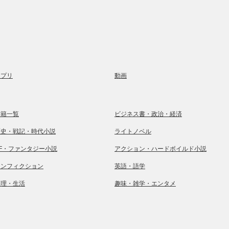
アプリ
動画
書籍一覧
ビジネス書・政治・経済
歴史・戦記・時代小説
ライトノベル
SF・ファンタジー小説
アクション・ハードボイルド小説
ノンフィクション
英語・語学
料理・生活
趣味・雑学・エンタメ