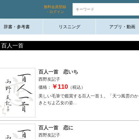
無料会員登録
・ログイン
辞書・参考書
リスニング
アプリ・動画
百人一首
百人一首 恋いち
西野友記子
￥110
価格：
（税込）
美しい毛筆で鑑賞する百人一首１。「天つ風雲のか
きとぢよ乙女の姿...
百人一首 恋に
西野友記子