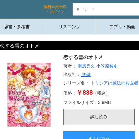
無料会員登録
・ログイン
辞書・参考書
リスニング
アプリ・動画
恋する雪のオトメ
恋する雪のオトメ
著者：
南房秀久
小笠原智史
出版社：
学研
シリーズ名：
トリシアは魔法のお医者
￥838
価格：
（税込）
ファイルサイズ：
3.6
MB
試し読み
すぐに買う