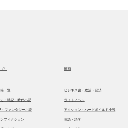
アプリ
動画
書籍一覧
ビジネス書・政治・経済
歴史・戦記・時代小説
ライトノベル
SF・ファンタジー小説
アクション・ハードボイルド小説
ノンフィクション
英語・語学