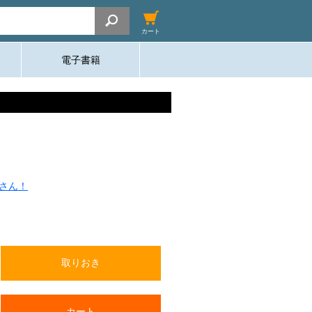
カート
電子書籍
さん！
取りおき
カート