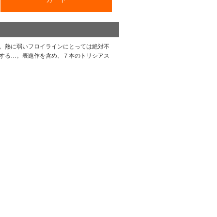
。熱に弱いフロイラインにとっては絶対不
する…。表題作を含め、７本のトリシアス