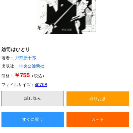
総司はひとり
著者：
戸部新十郎
出版社：
中央公論新社
￥755
価格：
（税込）
ファイルサイズ：
407
KB
試し読み
取りおき
すぐに買う
カート