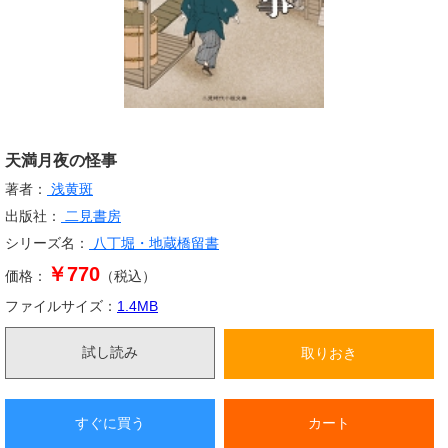
天満月夜の怪事
著者：
浅黄斑
出版社：
二見書房
シリーズ名：
八丁堀・地蔵橋留書
￥770
価格：
（税込）
ファイルサイズ：
1.4
MB
試し読み
取りおき
すぐに買う
カート