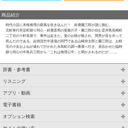
商品紹介
時代小説に本格推理の新風を吹き込んだ！ 鈴鹿蘭三郎が謎に挑む。
北町奉行所定町廻り同心・鈴鹿彦馬の妾腹の子・蘭三郎の住む霊岸島長崎町
二丁目の十軒長屋で、事件は起きた。妾のお軽が殺され、間男が首を吊って
死んだのである。起倒流竹中道場の同門である山崎弥太郎と蘭三郎は、お軽
宅の小女およねが連れて行かれた永島町の調べ番屋へ行き、居合わせた臨時
廻り同心の中島兵三郎から「これは無理心中」と聞かされるのだが……。
辞書・参考書
リスニング
アプリ・動画
電子書籍
オプション検索
サイトの使い方