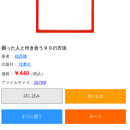
困った人と付き合う９０の方法
著者：
植西聰
出版社：
扶桑社
￥440
価格：
（税込）
ファイルサイズ：
267
KB
試し読み
取りおき
すぐに買う
カート