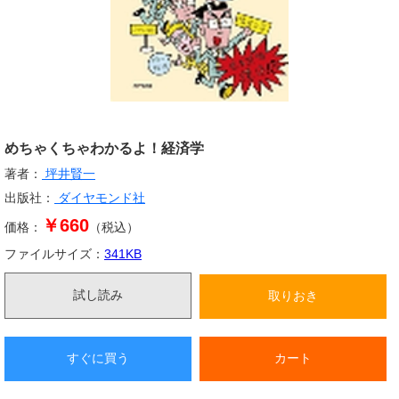
めちゃくちゃわかるよ！経済学
著者：
坪井賢一
出版社：
ダイヤモンド社
￥660
価格：
（税込）
ファイルサイズ：
341
KB
試し読み
取りおき
すぐに買う
カート