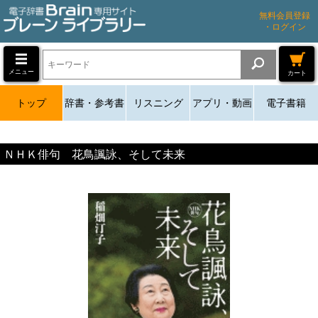
無料会員登録
・ログイン
メニュー
カート
トップ
辞書・参考書
リスニング
アプリ・動画
電子書籍
ＮＨＫ俳句 花鳥諷詠、そして未来