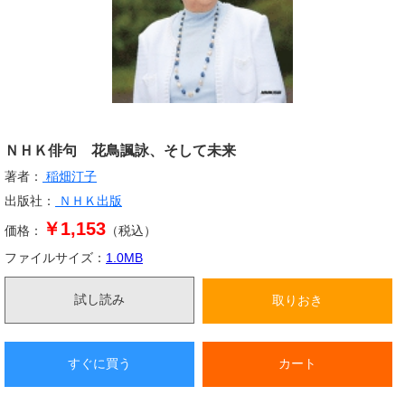
ＮＨＫ俳句 花鳥諷詠、そして未来
著者：
稲畑汀子
出版社：
ＮＨＫ出版
￥1,153
価格：
（税込）
ファイルサイズ：
1.0
MB
試し読み
取りおき
すぐに買う
カート