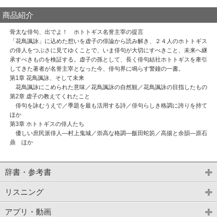
商品紹介
骨太な俳句、出でよ！ ホトトギス名誉主宰の提言
「花鳥諷詠」に込めた想いを虚子の俳論から読み解き、２４人のホトトギス
の俳人をつぶさに見てゆくことで、いま俳句が大切にすべきこと、未来へ継
承すべきものを検証する。虚子の孫として、長く俳句結社ホトトギスを牽引
してきた著者が名誉主宰となった今、俳句界に鳴らす警鐘の一書。
第1章 花鳥諷詠、そして未来
花鳥諷詠にこめられた意味／花鳥諷詠の自然観／花鳥諷詠の目指したもの
第2章 虚子の教えてくれたこと
俳句を詠むうえで／季題を最も活用する詩／俳句らしき格調に誇りを持て
ほか
第3章 ホトトギスの俳人たち
優しい庶民派俳人―村上鬼城／崇高な格調―飯田蛇笏／高揚と余韻―原石
鼎 ほか
辞書・参考書
リスニング
アプリ・動画