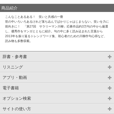
商品紹介
こんなことあるある！ 笑いと共感の一冊
世の中いろいろあるけれど落ち込んでばかりじゃはじまらない。笑いを力に
前向きに！ 「第27回 サラリーマン川柳」応募作品約3万句の中から厳選
し、優秀作をマンガとともに紹介。句の中に多く読み込まれた言葉から
2013年を振り返るトレンドワード集、初心者のための川柳作句心得など、
読み物も多数収載。
辞書・参考書
リスニング
アプリ・動画
電子書籍
オプション検索
サイトの使い方