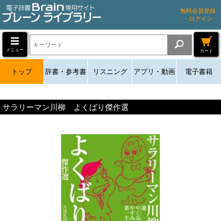
無料会員登録
・ログイン
メニュー
カート
トップ
辞書・参考書
リスニング
アプリ・動画
電子書籍
サラリーマン川柳 よくばり傑作選