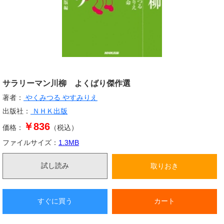
サラリーマン川柳 よくばり傑作選
著者：
やくみつる
やすみりえ
出版社：
ＮＨＫ出版
￥836
価格：
（税込）
ファイルサイズ：
1.3
MB
試し読み
取りおき
すぐに買う
カート