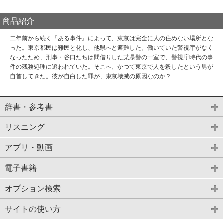
商品紹介
二年前から続く『ある事件』によって、東京は完全に人の住めない場所とな
った。東京都民は難民と化し、他県へと避難した。働いていた警視庁がなく
なったため、刑事・谷口たちは間借りした某県警の一室で、警視庁時代の事
件の残務処理に追われていた。そこへ、かつて東京で人を殺したという男が
自首してきた。彼が自白した罪が、東京壊滅の原因なのか？
辞書・参考書
リスニング
アプリ・動画
電子書籍
オプション検索
サイトの使い方