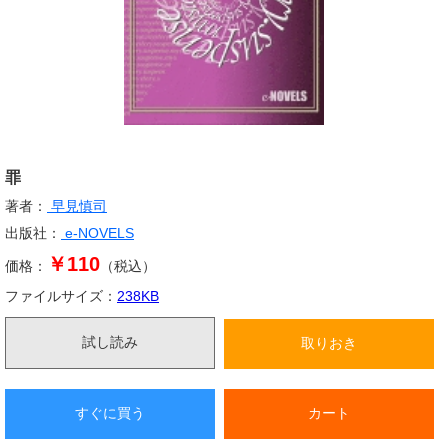
罪
著者：
早見慎司
出版社：
e-NOVELS
￥110
価格：
（税込）
ファイルサイズ：
238
KB
試し読み
取りおき
すぐに買う
カート