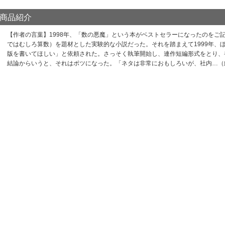
商品紹介
【作者の言葉】1998年、「数の悪魔」という本がベストセラーになったのをご
ではむしろ算数）を題材とした実験的な小説だった。それを踏まえて1999年、
版を書いてほしい」と依頼された。さっそく執筆開始し、連作短編形式をとり、
結論からいうと、それはボツになった。「ネタは非常におもしろいが、社内…（