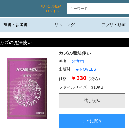
無料会員登録
・ログイン
辞書・参考書
リスニング
アプリ・動画
カズの魔法使い
カズの魔法使い
著者：
雅孝司
出版社：
e-NOVELS
￥330
価格：
（税込）
ファイルサイズ：
310
KB
試し読み
すぐに買う