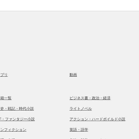
アプリ
動画
書籍一覧
ビジネス書・政治・経済
歴史・戦記・時代小説
ライトノベル
SF・ファンタジー小説
アクション・ハードボイルド小説
ノンフィクション
英語・語学