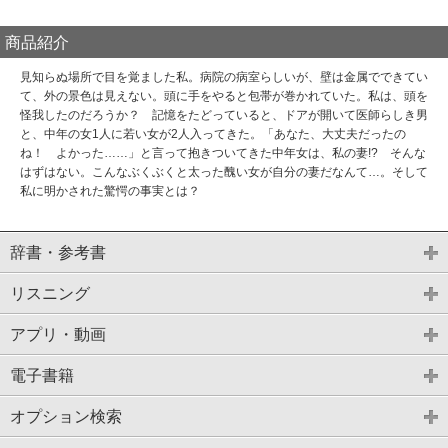
商品紹介
見知らぬ場所で目を覚ました私。病院の病室らしいが、壁は金属でできてい
て、外の景色は見えない。頭に手をやると包帯が巻かれていた。私は、頭を
怪我したのだろうか？ 記憶をたどっていると、ドアが開いて医師らしき男
と、中年の女1人に若い女が2人入ってきた。「あなた、大丈夫だったの
ね！ よかった……」と言って抱きついてきた中年女は、私の妻!? そんな
はずはない。こんなぶくぶくと太った醜い女が自分の妻だなんて…。そして
私に明かされた驚愕の事実とは？
辞書・参考書
リスニング
アプリ・動画
電子書籍
オプション検索