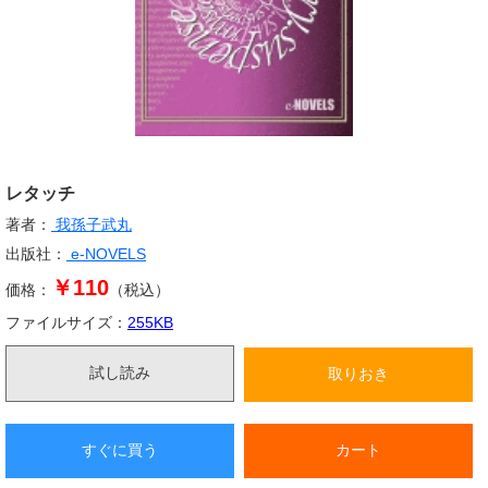
レタッチ
著者：
我孫子武丸
出版社：
e-NOVELS
￥110
価格：
（税込）
ファイルサイズ：
255
KB
試し読み
取りおき
すぐに買う
カート