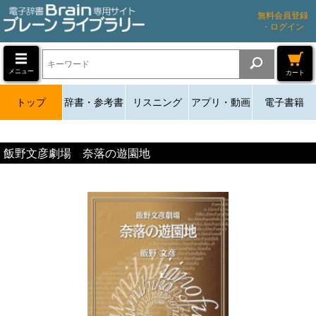
無料会員登録
・ログイン
メニュー
カート
トップ
辞書・参考書
リスニング
アプリ・動画
電子書籍
飯野文彦劇場 奈落の遊園地