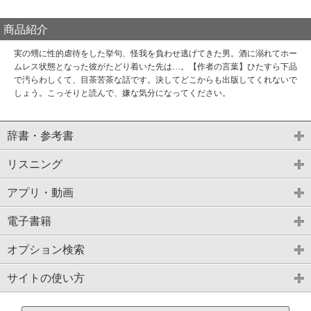
商品紹介
実の甥に性的虐待をした挙句、怪我を負わせ逃げてきた男。酒に溺れてホー
ムレス状態となった彼がたどり着いた先は…。【作者の言葉】ひたすら下品
で汚らわしくて、目茶苦茶な話です。決してどこからも出版してくれないで
しょう。こっそりと読んで、嫌な気分になってください。
辞書・参考書
リスニング
アプリ・動画
電子書籍
オプション検索
サイトの使い方