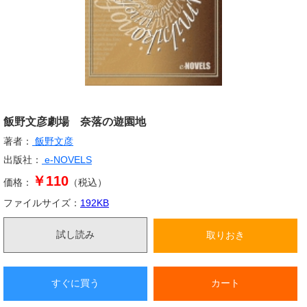
飯野文彦劇場 奈落の遊園地
著者：
飯野文彦
出版社：
e-NOVELS
￥110
価格：
（税込）
ファイルサイズ：
192
KB
試し読み
取りおき
すぐに買う
カート