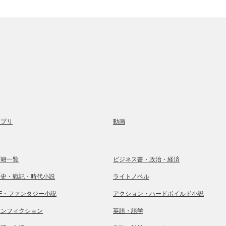
アプリ
動画
書籍一覧
ビジネス書・政治・経済
歴史・戦記・時代小説
ライトノベル
SF・ファンタジー小説
アクション・ハードボイルド小説
ノンフィクション
英語・語学