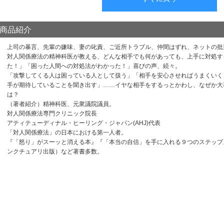
商品紹介
上司の暴言、先輩の嫌味、妻の叱責、ご近所トラブル、仲間はずれ、ネットの批
対人関係療法の精神科医が教える、どんな相手でも何があっても、上手に対処す
た！」「困った人間への対処法がわかった！」喜びの声、続々。
「攻撃してくる人は困っている人として扱う」「相手を安心させればうまくいく
手が期待していることを聞き出す」……イヤな相手をするっとかわし、なぜか大
は？
（著者紹介）精神科医、元衆議院議員。
対人関係療法専門クリニック院長
アティテューディナル・ヒーリング・ジャパン(AHJ)代表
「対人関係療法」の日本における第一人者。
『「怒り」がスーッと消える本』『「本当の自信」を手に入れる９つのステップ
ンクチュアリ出版）など著書多数。