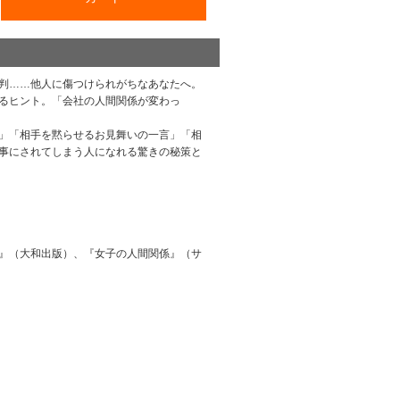
判……他人に傷つけられがちなあなたへ。
るヒント。「会社の人間関係が変わっ
」「相手を黙らせるお見舞いの一言」「相
事にされてしまう人になれる驚きの秘策と
』（大和出版）、『女子の人間関係』（サ