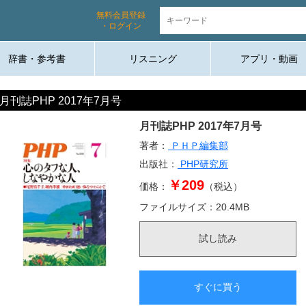
無料会員登録
・ログイン
辞書・参考書
リスニング
アプリ・動画
月刊誌PHP 2017年7月号
月刊誌PHP 2017年7月号
著者：
ＰＨＰ編集部
出版社：
PHP研究所
￥209
価格：
（税込）
ファイルサイズ：
20.4
MB
試し読み
すぐに買う