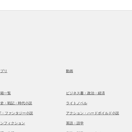
アプリ
動画
書籍一覧
ビジネス書・政治・経済
歴史・戦記・時代小説
ライトノベル
SF・ファンタジー小説
アクション・ハードボイルド小説
ノンフィクション
英語・語学