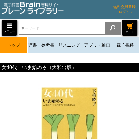
無料会員登録
・ログイン
メニュー
カート
トップ
辞書・参考書
リスニング
アプリ・動画
電子書籍
女40代 いま始める（大和出版）