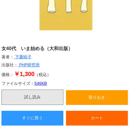
女40代 いま始める（大和出版）
著者：
下重暁子
出版社：
PHP研究所
￥1,300
価格：
（税込）
ファイルサイズ：
546
KB
試し読み
取りおき
すぐに買う
カート