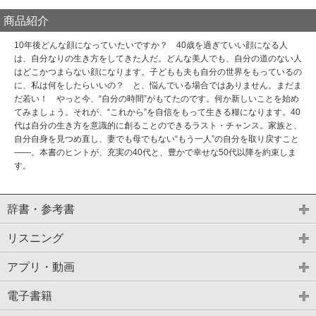
商品紹介
10年後どんな顔になっていたいですか？ 40歳を過ぎていい顔になる人
は、自分なりの生き方をしてきた人だ。どんな美人でも、自分の道のない人
はどこかつまらない顔になります。子どもも夫も自分の世界をもっているの
に、私は何をしたらいいの？ と、悩んでいる場合ではありません。まだま
だ若い！ やっと今、“自分の時間”がもてたのです。何か新しいことを始め
てみましょう。それが、“これから”を自信をもって生きる糧になります。40
代は自分の生き方を意識的に創ることのできるラスト・チャンス。家族と、
自分自身を見つめ直し、妻でも母でもない“もう一人”の自分を取り戻すこと
――。本書のヒントが、充実の40代と、豊かで幸せな50代以降を約束しま
す。
辞書・参考書
リスニング
アプリ・動画
電子書籍