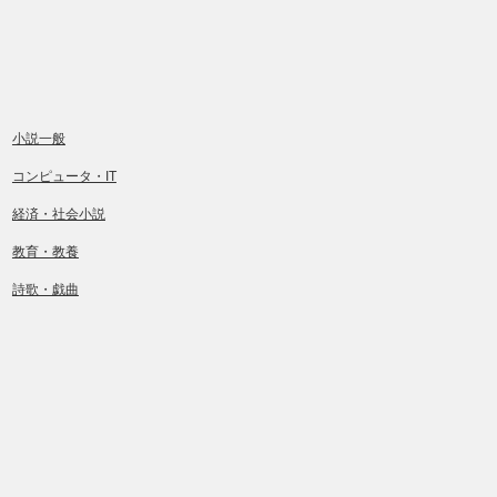
小説一般
コンピュータ・IT
経済・社会小説
教育・教養
詩歌・戯曲