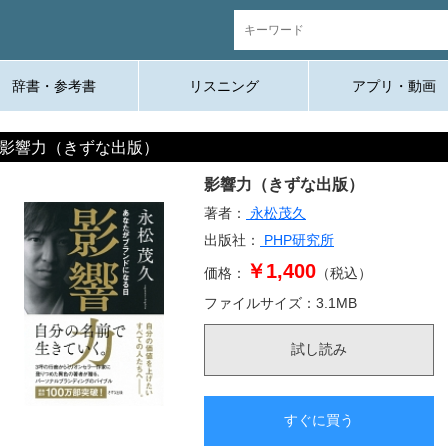
辞書・参考書
リスニング
アプリ・動画
影響力（きずな出版）
影響力（きずな出版）
著者：
永松茂久
出版社：
PHP研究所
￥1,400
価格：
（税込）
ファイルサイズ：
3.1
MB
試し読み
すぐに買う