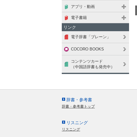
アプリ・動画
電子書籍
リンク
電子辞書「ブレーン」
COCORO BOOKS
コンテンツカード
（中国語辞書も発売中）
ヘルプ
ストアからのお知らせ
ご利用案内・サポート
辞書・参考書
辞書・参考書トップ
管理ソフトのダウンロード
リスニング
リスニング