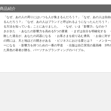
商品紹介
「なぜ、あの人の周りにはいつも人が集まるんだろう？」「なぜ、あの人は自由
るんだろう？」「なぜ、あの人はブランドと呼ばれるようになったんだろう？」
る方法を知っている」ことにありました。 ・なぜ、いま「影響力」なのか？ 
きがきた ・あなたの影響力を高める5つの要素 ・まずは自分を明確化する 
敗した過去が、あなたの武器になる ・お客さまを絞り込む勇気 ・お金に対す
の間には、天と地ほどの開きがある ・ビジネスにおける愛とは？ ・メンター
ーになる ・影響力を持つための一番の早道 ・出版は自己実現の最高峰 3坪
た異色の著者が贈る、パーソナルブランディングのバイブル。