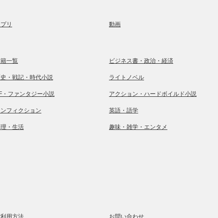
アプリ
動画
書籍一覧
ビジネス書・政治・経済
歴史・戦記・時代小説
ライトノベル
SF・ファンタジー小説
アクション・ハードボイルド小説
ノンフィクション
英語・語学
料理・生活
趣味・雑学・エンタメ
ご利用方法
お問い合わせ