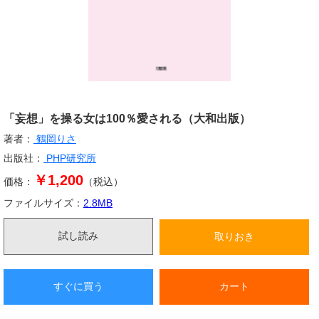
「妄想」を操る女は100％愛される（大和出版）
著者：
鶴岡りさ
出版社：
PHP研究所
￥1,200
価格：
（税込）
ファイルサイズ：
2.8
MB
試し読み
取りおき
すぐに買う
カート