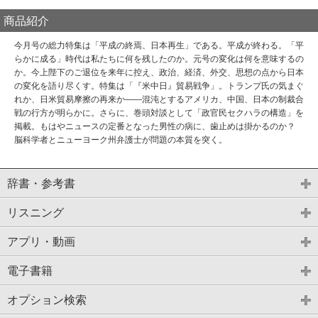
商品紹介
今月号の総力特集は「平成の終焉、日本再生」である。平成が終わる。「平
らかに成る」時代は私たちに何を残したのか。元号の変化は何を意味するの
か。今上陛下のご退位を来年に控え、政治、経済、外交、思想の点から日本
の変化を語り尽くす。特集は「『米中日』貿易戦争」。トランプ氏の気まぐ
れか、日米貿易摩擦の再来か――混沌とするアメリカ、中国、日本の制裁合
戦の行方が明らかに。さらに、巻頭対談として「政官民セクハラの構造」を
掲載。もはやニュースの定番となった男性の病に、歯止めは掛かるのか？
脳科学者とニューヨーク州弁護士が問題の本質を突く。
辞書・参考書
リスニング
アプリ・動画
電子書籍
オプション検索