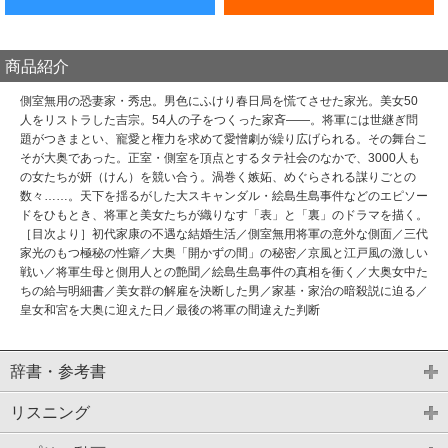
商品紹介
側室無用の恐妻家・秀忠。男色にふけり春日局を慌てさせた家光。美女50
人をリストラした吉宗。54人の子をつくった家斉――。将軍には世継ぎ問
題がつきまとい、寵愛と権力を求めて愛憎劇が繰り広げられる。その舞台こ
そが大奥であった。正室・側室を頂点とするタテ社会のなかで、3000人も
の女たちが妍（けん）を競い合う。渦巻く嫉妬、めぐらされる謀りごとの
数々……。天下を揺るがした大スキャンダル・絵島生島事件などのエピソー
ドをひもとき、将軍と美女たちが織りなす「表」と「裏」のドラマを描く。
［目次より］初代家康の不遇な結婚生活／側室無用将軍の意外な側面／三代
家光のもつ極秘の性癖／大奥「開かずの間」の秘密／京風と江戸風の激しい
戦い／将軍生母と側用人との艶聞／絵島生島事件の真相を衝く／大奥女中た
ちの給与明細書／美女群の解雇を決断した男／家基・家治の暗殺説に迫る／
皇女和宮を大奥に迎えた日／最後の将軍の間違えた判断
辞書・参考書
リスニング