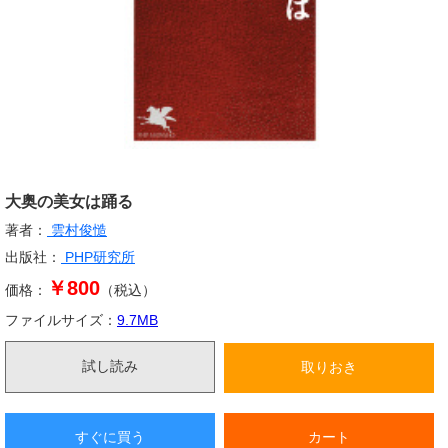
大奥の美女は踊る
著者：
雲村俊慥
出版社：
PHP研究所
￥800
価格：
（税込）
ファイルサイズ：
9.7
MB
試し読み
取りおき
すぐに買う
カート