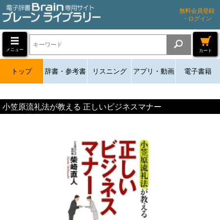
無料会員登録
・ログイン
メニュー
カート
トップ
辞書・参考書
リスニング
アプリ・動画
電子書籍
小笠原流礼法が教える 正しいビジネスマナー