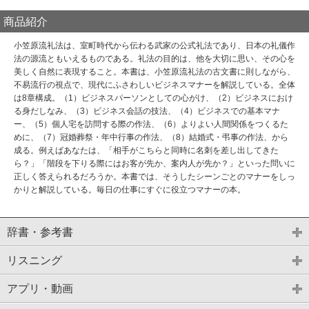
商品紹介
小笠原流礼法は、室町時代から伝わる武家の公式礼法であり、日本の礼儀作
法の源流ともいえるものである。礼法の目的は、他を大切に思い、その心を
美しく自然に表現すること。本書は、小笠原流礼法の古文書に則しながら、
不易流行の視点で、現代にふさわしいビジネスマナーを解説している。全体
は8章構成。（1）ビジネスパーソンとしての心がけ、（2）ビジネスにおけ
る身だしなみ、（3）ビジネス会話の技法、（4）ビジネスでの基本マナ
ー、（5）個人宅を訪問する際の作法、（6）よりよい人間関係をつくるた
めに、（7）冠婚葬祭・年中行事の作法、（8）結婚式・弔事の作法、から
成る。例えばあなたは、「相手がこちらと同時に名刺を差し出してきた
ら？」「階段を下りる際にはお客が先か、案内人が先か？」といった問いに
正しく答えられるだろうか。本書では、そうしたシーンごとのマナーをしっ
かりと解説している。毎日の仕事にすぐに役立つマナーの本。
辞書・参考書
リスニング
アプリ・動画