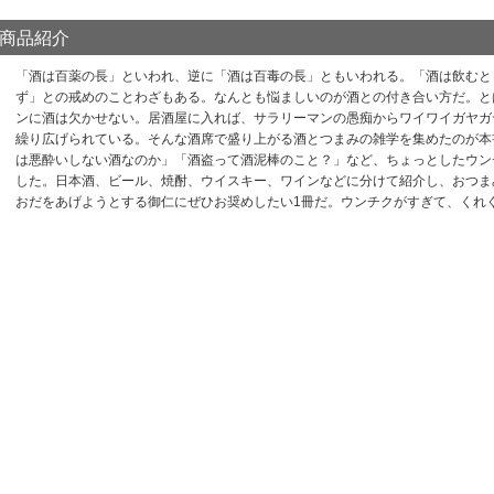
商品紹介
「酒は百薬の長」といわれ、逆に「酒は百毒の長」ともいわれる。「酒は飲むと
ず」との戒めのことわざもある。なんとも悩ましいのが酒との付き合い方だ。と
ンに酒は欠かせない。居酒屋に入れば、サラリーマンの愚痴からワイワイガヤガ
繰り広げられている。そんな酒席で盛り上がる酒とつまみの雑学を集めたのが本
は悪酔いしない酒なのか」「酒盗って酒泥棒のこと？」など、ちょっとしたウン
した。日本酒、ビール、焼酎、ウイスキー、ワインなどに分けて紹介し、おつま
おだをあげようとする御仁にぜひお奨めしたい1冊だ。ウンチクがすぎて、くれ