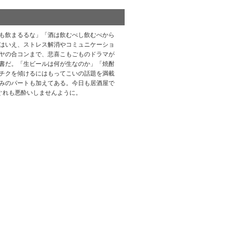
も飲まるるな」「酒は飲むべし飲むべから
はいえ、ストレス解消やコミュニケーショ
ヤの合コンまで、悲喜こもごものドラマが
書だ。「生ビールは何が生なのか」「焼酎
チクを傾けるにはもってこいの話題を満載
みのパートも加えてある。今日も居酒屋で
ぐれも悪酔いしませんように。