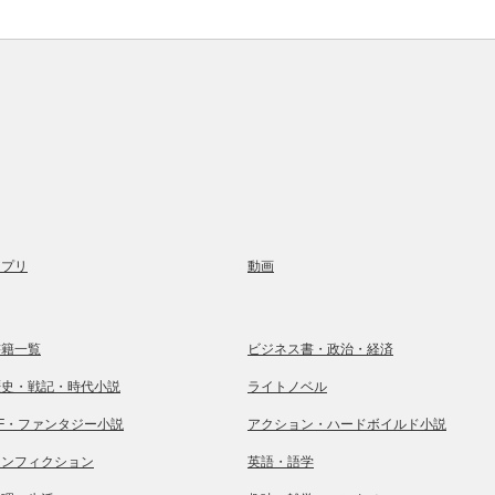
アプリ
動画
書籍一覧
ビジネス書・政治・経済
歴史・戦記・時代小説
ライトノベル
SF・ファンタジー小説
アクション・ハードボイルド小説
ノンフィクション
英語・語学