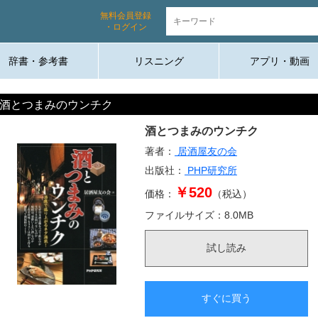
無料会員登録
・ログイン
辞書・参考書
リスニング
アプリ・動画
酒とつまみのウンチク
酒とつまみのウンチク
著者：
居酒屋友の会
出版社：
PHP研究所
￥520
価格：
（税込）
ファイルサイズ：
8.0
MB
試し読み
すぐに買う