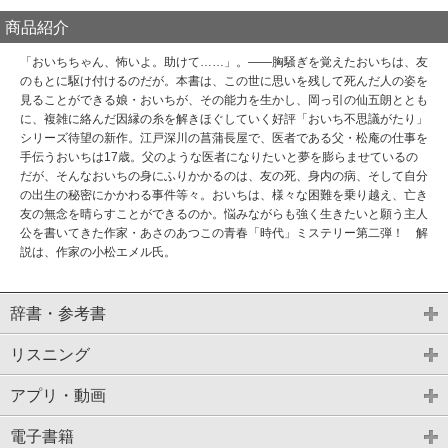
商品紹介
「おいちちゃん、怖いよ。助けて……」。――胸騒ぎを覚えたおいちは、友
のもとに駆け付けるのだが。本書は、この世に思いを残して死んだ人の姿を
見ることができる娘・おいちが、その能力を生かし、岡っ引の仙五朗ととも
に、複雑に絡んだ因縁の糸を解きほぐしていく好評「おいち不思議がたり」
シリーズ待望の新作。江戸深川の菖蒲長屋で、医者である父・松庵の仕事を
手伝うおいちは17歳。父のような医者になりたいと夢を膨らませているの
だが、そんなおいちの身にふりかかるのは、友の死、身内の病、そして自分
の出生の秘密にかかわる事件等々。おいちは、様々な困難を乗り越え、亡き
友の無念を晴らすことができるのか。悩みながらも強く生きたいと願う主人
公を書いてきた作家・あさのあつこの青春「時代」ミステリー第二弾！ 解
説は、作家の小松エメル氏。
辞書・参考書
リスニング
アプリ・動画
電子書籍