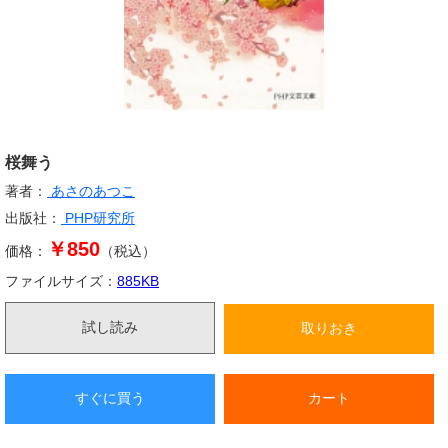
桜舞う
著者：
あさのあつこ
出版社：
PHP研究所
￥850
価格：
（税込）
ファイルサイズ：
885
KB
試し読み
取りおき
すぐに買う
カート