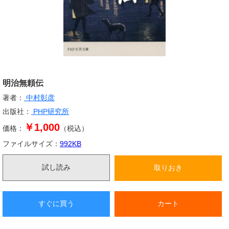
明治無頼伝
著者：
中村彰彦
出版社：
PHP研究所
￥1,000
価格：
（税込）
ファイルサイズ：
992
KB
試し読み
取りおき
すぐに買う
カート