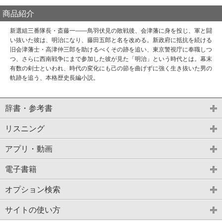
商品紹介
新選組三番隊長・斎藤一――鳥羽伏見の敗戦後、会津藩に身を投じ、軍と闘
い抜いた彼は、明治になり、藤田五郎と名を改める。新政府に抵抗を続ける
旧会津藩士・高津仲三郎を助けるべくその跡を追い、東京警視庁に奉職しつ
つ、さらに西南戦争にまで参加した彼が見た「明治」という時代とは。幕末
有数の剣士といわれ、時代の変化にも己の節を曲げずに強く生き抜いた男の
軌跡を追う、本格歴史長編小説。
辞書・参考書
リスニング
アプリ・動画
電子書籍
オプション検索
サイトの使い方