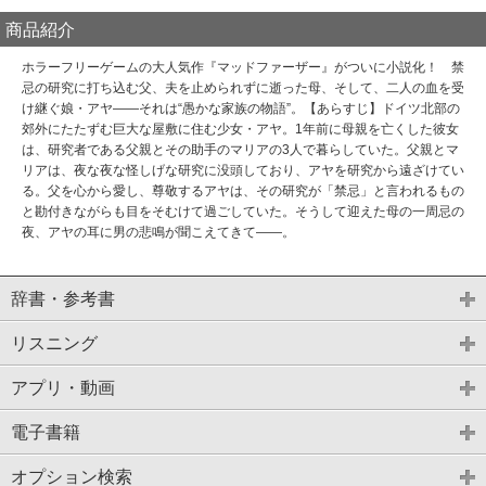
商品紹介
ホラーフリーゲームの大人気作『マッドファーザー』がついに小説化！ 禁
忌の研究に打ち込む父、夫を止められずに逝った母、そして、二人の血を受
け継ぐ娘・アヤ――それは“愚かな家族の物語”。【あらすじ】ドイツ北部の
郊外にたたずむ巨大な屋敷に住む少女・アヤ。1年前に母親を亡くした彼女
は、研究者である父親とその助手のマリアの3人で暮らしていた。父親とマ
リアは、夜な夜な怪しげな研究に没頭しており、アヤを研究から遠ざけてい
る。父を心から愛し、尊敬するアヤは、その研究が「禁忌」と言われるもの
と勘付きながらも目をそむけて過ごしていた。そうして迎えた母の一周忌の
夜、アヤの耳に男の悲鳴が聞こえてきて――。
辞書・参考書
リスニング
アプリ・動画
電子書籍
オプション検索