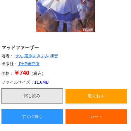
マッドファーザー
著者：
せん
叢原あきふみ
和音
出版社：
PHP研究所
￥740
価格：
（税込）
ファイルサイズ：
11.6
MB
試し読み
取りおき
すぐに買う
カート