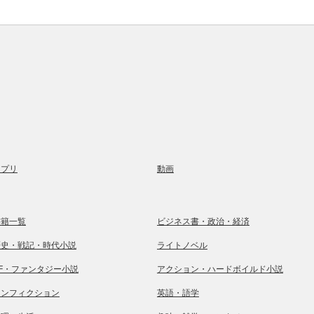
アプリ
動画
書籍一覧
ビジネス書・政治・経済
歴史・戦記・時代小説
ライトノベル
SF・ファンタジー小説
アクション・ハードボイルド小説
ノンフィクション
英語・語学