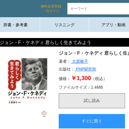
無料会員登録
・ログイン
辞書・参考書
リスニング
アプリ・動画
ジョン・F・ケネディ 君らしく生きてみよう
ジョン・F・ケネディ 君らしく生
著者：
大原敬子
出版社：
PHP研究所
￥1,300
価格：
（税込）
ファイルサイズ：
1.4
MB
試し読み
すぐに買う