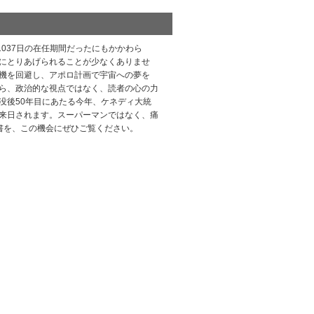
037日の在任期間だったにもかかわら
にとりあげられることが少なくありませ
機を回避し、アポロ計画で宇宙への夢を
ら、政治的な視点ではなく、読者の心の力
没後50年目にあたる今年、ケネディ大統
来日されます。スーパーマンではなく、痛
書を、この機会にぜひご覧ください。