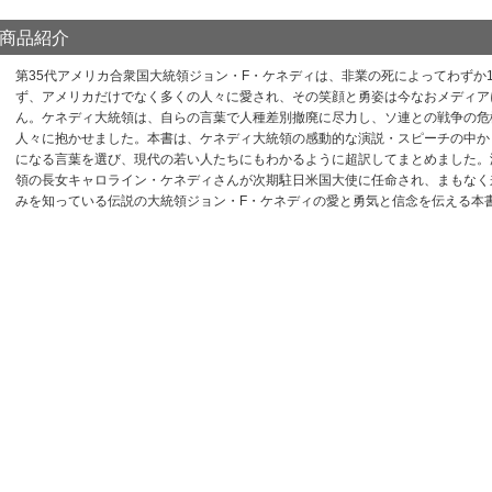
商品紹介
第35代アメリカ合衆国大統領ジョン・F・ケネディは、非業の死によってわずか1
ず、アメリカだけでなく多くの人々に愛され、その笑顔と勇姿は今なおメディア
ん。ケネディ大統領は、自らの言葉で人種差別撤廃に尽力し、ソ連との戦争の危
人々に抱かせました。本書は、ケネディ大統領の感動的な演説・スピーチの中か
になる言葉を選び、現代の若い人たちにもわかるように超訳してまとめました。
領の長女キャロライン・ケネディさんが次期駐日米国大使に任命され、まもなく
みを知っている伝説の大統領ジョン・F・ケネディの愛と勇気と信念を伝える本