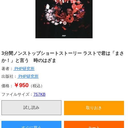
3分間ノンストップショートストーリー ラストで君は「まさ
か！」と言う 時のはざま
著者：
PHP研究所
出版社：
PHP研究所
￥950
価格：
（税込）
ファイルサイズ：
757
KB
試し読み
取りおき
すぐに買う
カート