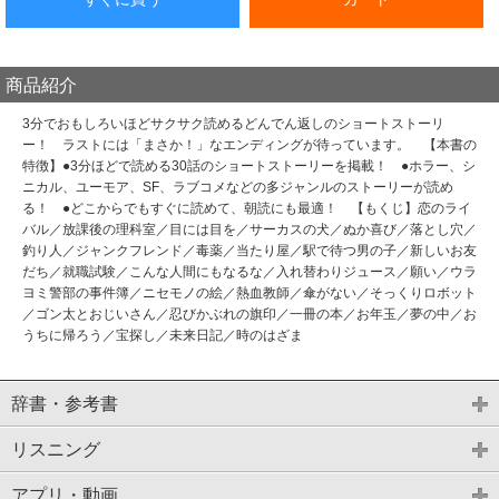
商品紹介
3分でおもしろいほどサクサク読めるどんでん返しのショートストーリ
ー！ ラストには「まさか！」なエンディングが待っています。 【本書の
特徴】●3分ほどで読める30話のショートストーリーを掲載！ ●ホラー、シ
ニカル、ユーモア、SF、ラブコメなどの多ジャンルのストーリーが読め
る！ ●どこからでもすぐに読めて、朝読にも最適！ 【もくじ】恋のライ
バル／放課後の理科室／目には目を／サーカスの犬／ぬか喜び／落とし穴／
釣り人／ジャンクフレンド／毒薬／当たり屋／駅で待つ男の子／新しいお友
だち／就職試験／こんな人間にもなるな／入れ替わりジュース／願い／ウラ
ヨミ警部の事件簿／ニセモノの絵／熱血教師／傘がない／そっくりロボット
／ゴン太とおじいさん／忍びかぶれの旗印／一冊の本／お年玉／夢の中／お
うちに帰ろう／宝探し／未来日記／時のはざま
辞書・参考書
リスニング
アプリ・動画