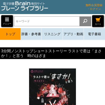
無料会員登録
・ログイン
メニュー
カート
トップ
辞書・参考書
リスニング
アプリ・動画
電子書籍
3分間ノンストップショートストーリー ラストで君は「まさ
か！」と言う 時のはざま