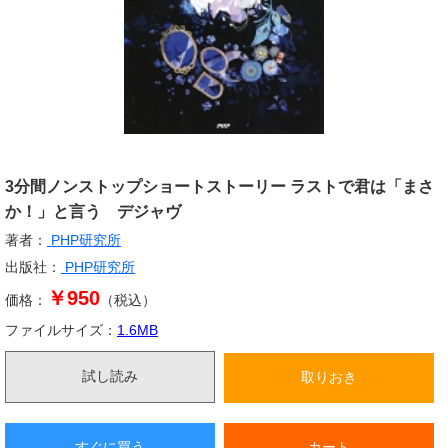
3分間ノンストップショートストーリー ラストで君は「まさ
か！」と言う デジャヴ
著者：
PHP研究所
出版社：
PHP研究所
￥950
価格：
（税込）
ファイルサイズ：
1.6
MB
試し読み
取りおき
すぐに買う
カート