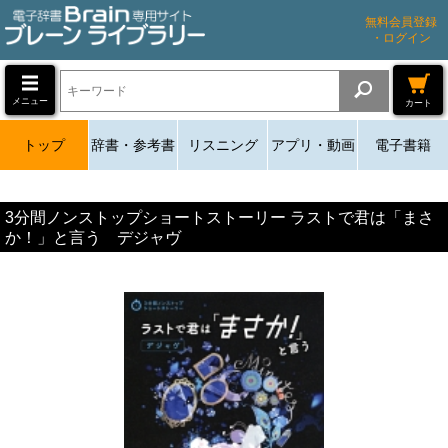
無料会員登録
・ログイン
メニュー
カート
トップ
辞書・参考書
リスニング
アプリ・動画
電子書籍
3分間ノンストップショートストーリー ラストで君は「まさ
か！」と言う デジャヴ