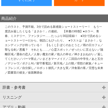
商品紹介
このラスト、予測不能。3分で読める新感覚ショートストーリー！ もう一
度読み返したくなる「まさか！」の連続。 【本書の特徴】●ホラー、青
春、ミステリー、ファンタジー……たっぷり30話収録！ ●3分で読めるシ
ョートストーリーだから、朝読にもぴったり。 ●ラストは「まさか！」な
エンディングが待っている！ 【もくじ】ぼくのおとうと／雨の日カフェ／
聖なる剣／悪魔？ それとも……／心霊スポット／ぜったいに言えない／隔
離区域／運命の恋人／人食い魔女の家／他人の幸せ／神さまおねがい／返し
てください／パーマ禁止／いまどきマーメイド／二回目の中学生／あと五分
／デジャヴ／ボクとAI／留守番電話／新天地／上の階／理想の家族／キュー
トフレンズ／自分探し／ロボット彼氏／大きな実／洋食屋の客／完璧な未来
／図書室の彼女／仮面舞踏会
辞書・参考書
リスニング
アプリ・動画