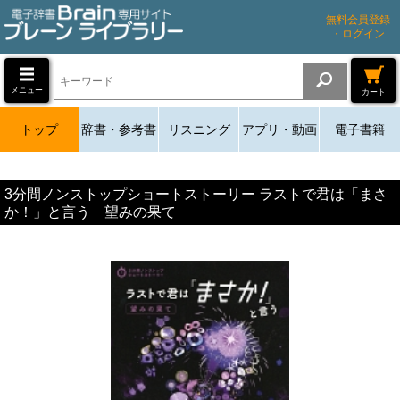
無料会員登録
・ログイン
メニュー
カート
トップ
辞書・参考書
リスニング
アプリ・動画
電子書籍
3分間ノンストップショートストーリー ラストで君は「まさ
か！」と言う 望みの果て