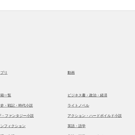
アプリ
動画
書籍一覧
ビジネス書・政治・経済
歴史・戦記・時代小説
ライトノベル
SF・ファンタジー小説
アクション・ハードボイルド小説
ノンフィクション
英語・語学