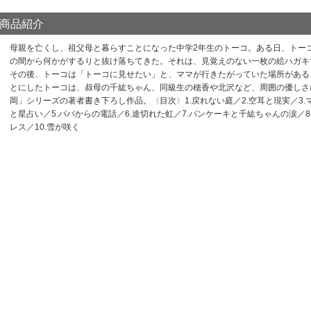
商品紹介
母親を亡くし、祖父母と暮らすことになった中学2年生のトーコ。ある日、トー
の間から何かがするりと抜け落ちてきた。それは、見覚えのない一枚の絵ハガキ
その後、トーコは「トーコに見せたい」と、ママが行きたがっていた場所がある
とにしたトーコは、叔母の千紘ちゃん、同級生の穂香や北沢など、周囲の優しさ
岡」シリーズの著者書き下ろし作品。〈目次〉1.戻れない庭／2.空耳と現実／3.
と星占い／5.パパからの電話／6.途切れた虹／7.パンケーキと千紘ちゃんの涙／8
レス／10.雪が咲く