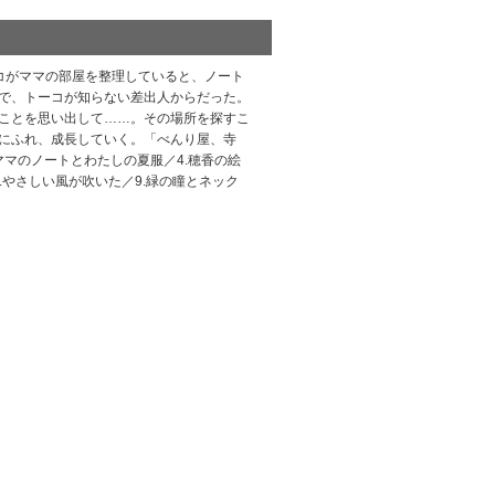
コがママの部屋を整理していると、ノート
で、トーコが知らない差出人からだった。
ことを思い出して……。その場所を探すこ
にふれ、成長していく。「べんり屋、寺
ママのノートとわたしの夏服／4.穂香の絵
.やさしい風が吹いた／9.緑の瞳とネック