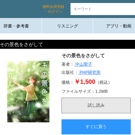
無料会員登録
・ログイン
辞書・参考書
リスニング
アプリ・動画
その景色をさがして
その景色をさがして
著者：
中山聖子
出版社：
PHP研究所
￥1,500
価格：
（税込）
ファイルサイズ：
1.2
MB
試し読み
すぐに買う