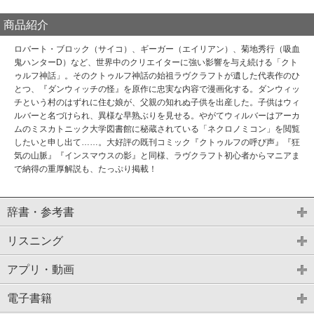
商品紹介
ロバート・ブロック（サイコ）、ギーガー（エイリアン）、菊地秀行（吸血
鬼ハンターD）など、世界中のクリエイターに強い影響を与え続ける「クト
ゥルフ神話」。そのクトゥルフ神話の始祖ラヴクラフトが遺した代表作のひ
とつ、『ダンウィッチの怪』を原作に忠実な内容で漫画化する。ダンウィッ
チという村のはずれに住む娘が、父親の知れぬ子供を出産した。子供はウィ
ルバーと名づけられ、異様な早熟ぶりを見せる。やがてウィルバーはアーカ
ムのミスカトニック大学図書館に秘蔵されている「ネクロノミコン」を閲覧
したいと申し出て……。大好評の既刊コミック『クトゥルフの呼び声』『狂
気の山脈』『インスマウスの影』と同様、ラヴクラフト初心者からマニアま
で納得の重厚解説も、たっぷり掲載！
辞書・参考書
リスニング
アプリ・動画
電子書籍