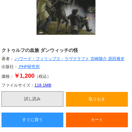
クトゥルフの血族 ダンウィッチの怪
著者：
ハワード・フィリップス・ラヴクラフト
宮崎陽介
原田雅史
出版社：
PHP研究所
￥1,200
価格：
（税込）
ファイルサイズ：
118.1
MB
試し読み
取りおき
すぐに買う
カート