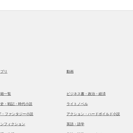
アプリ
動画
書籍一覧
ビジネス書・政治・経済
歴史・戦記・時代小説
ライトノベル
SF・ファンタジー小説
アクション・ハードボイルド小説
ノンフィクション
英語・語学