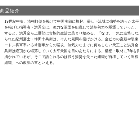
商品紹介
19世紀中葉、清朝打倒を掲げて中国南部に蜂起、長江下流域に強勢を誇った太
を掲げた指導者・洪秀全は、強力な軍団を組織して清朝勢力を駆逐していった。
すると、洪秀全ら上層部は貴族的生活に染まり始める。「なぜ、一気に進撃しな
られた紀州藩士・蜂田十兵衛は、そんな疑問を投げかける。金ピカの宮殿や装束
ードン将軍率いる常勝軍からの猛攻、無気力なまでに何もしない天王こと洪秀全
兵衛は絶頂から転落していく太平天国を目のあたりにする。構想・取材に7年を
描かれているが、そこで語られるのは戦う姿勢を失った組織が自壊していく過程
組織」への教訓の書といえる。