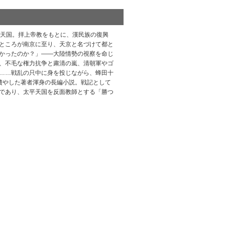
平天国。拝上帝教をもとに、漢民族の復興
ところが南京に至り、天京と名づけて都と
かったのか？」――大陸情勢の視察を命じ
、不毛な権力抗争と粛清の嵐、清朝軍やゴ
……戦乱の只中に身を投じながら、蜂田十
費やした著者渾身の長編小説。戦記として
であり、太平天国を反面教師とする「勝つ