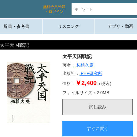
無料会員登録
・ログイン
辞書・参考書
リスニング
アプリ・動画
太平天国戦記
太平天国戦記
著者：
柘植久慶
出版社：
PHP研究所
￥2,400
価格：
（税込）
ファイルサイズ：
2.0
MB
試し読み
すぐに買う