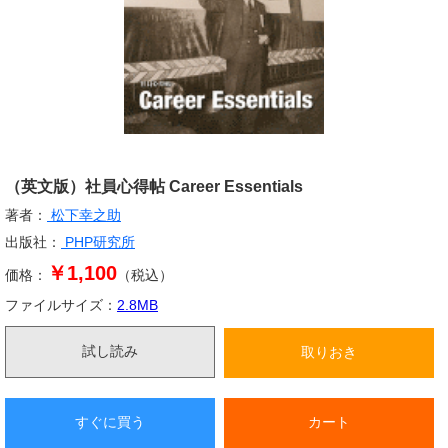
（英文版）社員心得帖 Career Essentials
著者：
松下幸之助
出版社：
PHP研究所
￥1,100
価格：
（税込）
ファイルサイズ：
2.8
MB
試し読み
取りおき
すぐに買う
カート