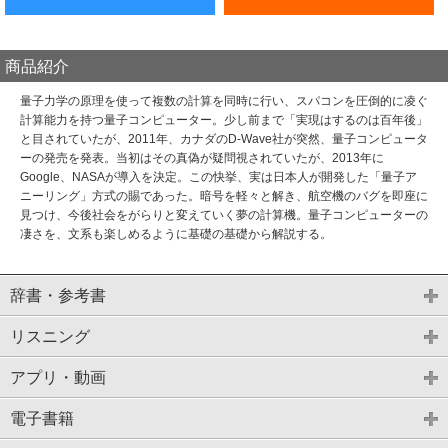
商品紹介
量子力学の原理を使って複数の計算を同時に行い、スパコンを圧倒的に凌ぐ
計算能力を持つ量子コンピューター。少し前まで「実現はするのは百年後」
と目されていたが、2011年、カナダのD‐Wave社が突然、量子コンピュータ
ーの発売を発表。当初はその真偽が疑問視されていたが、2013年に
Google、NASAが導入を決定。この快挙、実は日本人が開発した「量子ア
ニーリング」方式の賜であった。暗号を軽々と解き、航空機のバグを即座に
見つけ、今後社会をがらりと変えていく夢の計算機。量子コンピューターの
凄さを、文系も楽しめるように基礎の基礎から解説する。
辞書・参考書
リスニング
アプリ・動画
電子書籍