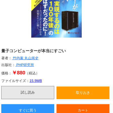
量子コンピューターが本当にすごい
著者：
竹内薫
丸山篤史
出版社：
PHP研究所
￥880
価格：
（税込）
ファイルサイズ：
15.9
MB
試し読み
取りおき
すぐに買う
カート