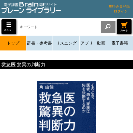
無料会員登録
・ログイン
メニュー
カート
トップ
辞書・参考書
リスニング
アプリ・動画
電子書籍
救急医 驚異の判断力