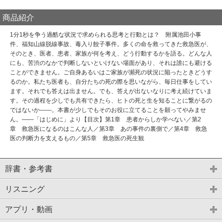
商品紹介
1分1秒を争う過酷な状況で求められる思考と行動とは？ 附属池田小事
件、福知山線脱線事故、毒入り餃子事件。多くの命を救ってきた救急医が、
そのとき、医者、患者、家族が何を考え、どう行動するかを語る。どんな人
にも、苦渋のなかで判断しないといけない場面があり、それは誰にも避ける
ことができません。ご自身あるいはご家族が瀕死の状況に陥ったときどうす
るのか。私たち医者も、自分たちの死の際を思いながら、毎日仕事をしてい
ます。それでも答えは出ません。でも、答えが出ないなりに考え続けていま
す。その過程を少しでも共有できたら、ヒトの死と生を知ることに繋がるの
ではないか――。本書が少しでもそのお役に立てることを願ってやみませ
ん。――「はじめに」より【目次】第1章 患者からしか学べない／第2
章 救急医になるのはこんな人／第3章 あの事件の裏側で／第4章 救急
医の判断力を支えるもの／第5章 救急医の死生観
辞書・参考書
リスニング
アプリ・動画