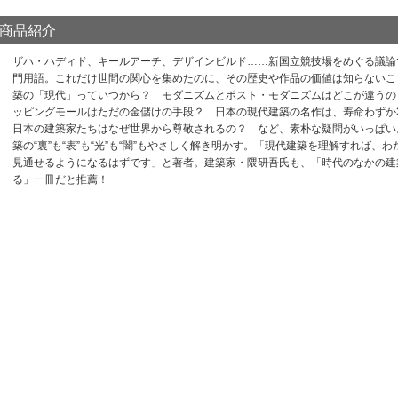
商品紹介
ザハ・ハディド、キールアーチ、デザインビルド……新国立競技場をめぐる議論
門用語。これだけ世間の関心を集めたのに、その歴史や作品の価値は知らないこ
築の「現代」っていつから？ モダニズムとポスト・モダニズムはどこが違うの
ッピングモールはただの金儲けの手段？ 日本の現代建築の名作は、寿命わずか
日本の建築家たちはなぜ世界から尊敬されるの？ など、素朴な疑問がいっぱい
築の“裏”も“表”も“光”も“闇”もやさしく解き明かす。「現代建築を理解すれば
見通せるようになるはずです」と著者。建築家・隈研吾氏も、「時代のなかの建
る」一冊だと推薦！