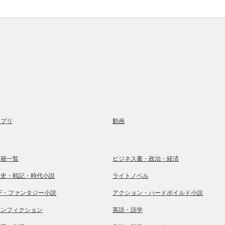
アプリ
動画
書籍一覧
ビジネス書・政治・経済
歴史・戦記・時代小説
ライトノベル
SF・ファンタジー小説
アクション・ハードボイルド小説
ノンフィクション
英語・語学