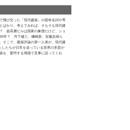
で飛び交った「現代建築」の固有名詞や専
とばかり。考えてみれば、そもそも現代建
？ 超高層ビルは国家の象徴だけど、ショ
30年？ 丹下健三、磯崎新、安藤忠雄ら
。そこで、建築評論の第一人者が、現代建
、わたしたちが日常を送っている世界の本質が
築を、驚愕する博識で見事に語ってくれ