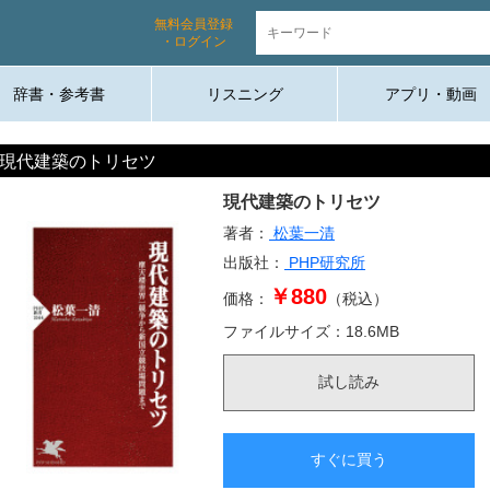
無料会員登録
・ログイン
辞書・参考書
リスニング
アプリ・動画
現代建築のトリセツ
現代建築のトリセツ
著者：
松葉一清
出版社：
PHP研究所
￥880
価格：
（税込）
ファイルサイズ：
18.6
MB
試し読み
すぐに買う