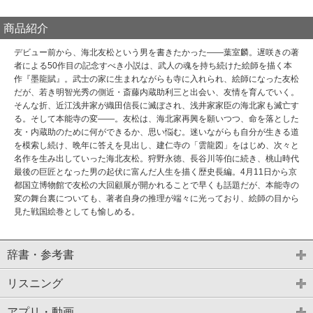
商品紹介
デビュー前から、海北友松という男を書きたかった――葉室麟。遅咲きの著
者による50作目の記念すべき小説は、武人の魂を持ち続けた絵師を描く本
作『墨龍賦』。武士の家に生まれながらも寺に入れられ、絵師になった友松
だが、若き明智光秀の側近・斎藤内蔵助利三と出会い、友情を育んでいく。
そんな折、近江浅井家が織田信長に滅ぼされ、浅井家家臣の海北家も滅亡す
る。そして本能寺の変――。友松は、海北家再興を願いつつ、命を落とした
友・内蔵助のために何ができるか、思い悩む。迷いながらも自分が生きる道
を模索し続け、晩年に答えを見出し、建仁寺の「雲龍図」をはじめ、次々と
名作を生み出していった海北友松。狩野永徳、長谷川等伯に続き、桃山時代
最後の巨匠となった男の起伏に富んだ人生を描く歴史長編。4月11日から京
都国立博物館で友松の大回顧展が開かれることで早くも話題だが、本能寺の
変の舞台裏についても、著者自身の推理が端々に光っており、絵師の目から
見た戦国絵巻としても愉しめる。
辞書・参考書
リスニング
アプリ・動画