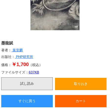
墨龍賦
著者：
葉室麟
出版社：
PHP研究所
￥1,700
価格：
（税込）
ファイルサイズ：
637
KB
試し読み
取りおき
すぐに買う
カート