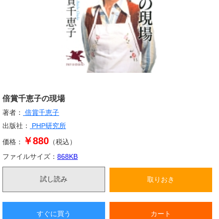
倍賞千恵子の現場
著者：
倍賞千恵子
出版社：
PHP研究所
￥880
価格：
（税込）
ファイルサイズ：
868
KB
試し読み
取りおき
すぐに買う
カート