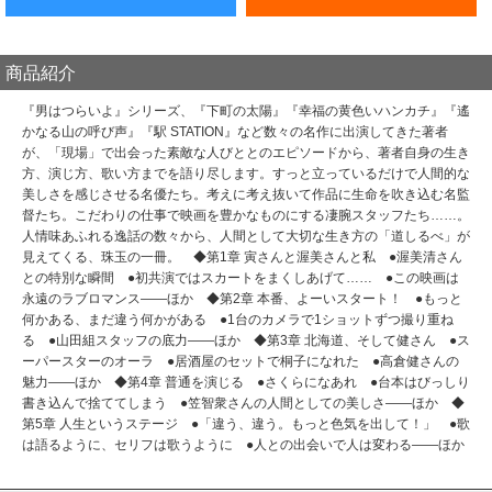
商品紹介
『男はつらいよ』シリーズ、『下町の太陽』『幸福の黄色いハンカチ』『遙
かなる山の呼び声』『駅 STATION』など数々の名作に出演してきた著者
が、「現場」で出会った素敵な人びととのエピソードから、著者自身の生き
方、演じ方、歌い方までを語り尽します。すっと立っているだけで人間的な
美しさを感じさせる名優たち。考えに考え抜いて作品に生命を吹き込む名監
督たち。こだわりの仕事で映画を豊かなものにする凄腕スタッフたち……。
人情味あふれる逸話の数々から、人間として大切な生き方の「道しるべ」が
見えてくる、珠玉の一冊。 ◆第1章 寅さんと渥美さんと私 ●渥美清さん
との特別な瞬間 ●初共演ではスカートをまくしあげて…… ●この映画は
永遠のラブロマンス――ほか ◆第2章 本番、よーいスタート！ ●もっと
何かある、まだ違う何かがある ●1台のカメラで1ショットずつ撮り重ね
る ●山田組スタッフの底力――ほか ◆第3章 北海道、そして健さん ●ス
ーパースターのオーラ ●居酒屋のセットで桐子になれた ●高倉健さんの
魅力――ほか ◆第4章 普通を演じる ●さくらになあれ ●台本はびっしり
書き込んで捨ててしまう ●笠智衆さんの人間としての美しさ――ほか ◆
第5章 人生というステージ ●「違う、違う。もっと色気を出して！」 ●歌
は語るように、セリフは歌うように ●人との出会いで人は変わる――ほか